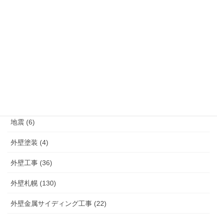
すがもり・雨漏り (118)
フラット屋根 (2)
リフォーム工事 (83)
リフォーム札幌 (127)
リフォーム窓サッシ工法 (2)
介護リフォーム (4)
地震 (6)
外壁塗装 (4)
外壁工事 (36)
外壁札幌 (130)
外壁金属サイディング工事 (22)