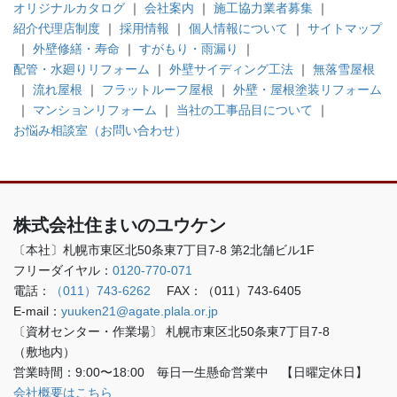
オリジナルカタログ
｜
会社案内
｜
施工協力業者募集
｜
紹介代理店制度
｜
採用情報
｜
個人情報について
｜
サイトマップ
｜
外壁修繕・寿命
｜
すがもり・雨漏り
｜
配管・水廻りリフォーム
｜
外壁サイディング工法
｜
無落雪屋根
｜
流れ屋根
｜
フラットルーフ屋根
｜
外壁・屋根塗装リフォーム
｜
マンションリフォーム
｜
当社の工事品目について
｜
お悩み相談室（お問い合わせ）
株式会社住まいのユウケン
〔本社〕
札幌市東区北50条東7丁目7-8
第2北舗ビル1F
フリーダイヤル：
0120-770-071
電話：
（011）743-6262
FAX：（011）743-6405
E-mail：
yuuken21@agate.plala.or.jp
〔資材センター・作業場〕
札幌市東区北50条東7丁目7-8
（敷地内）
営業時間：9:00〜18:00 毎日一生懸命営業中 【日曜定休日】
会社概要はこちら