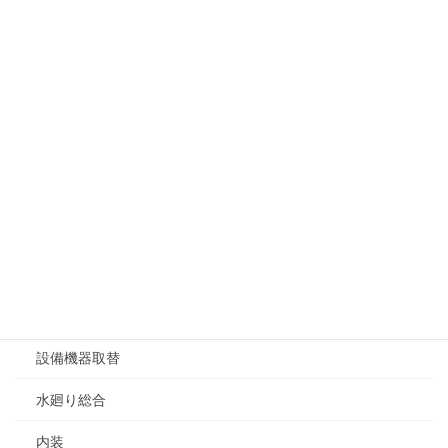
店舗・事務所
戸建て
マンション
場所別リフォーム
キッチン
浴室
洗面所
トイレ
設備機器取替
水廻り総合
内装