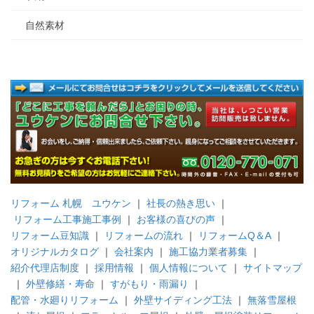
自然素材
リフォーム 札幌 ユウケン
｜
社長の熱き思い
｜
リフォーム工事施工事例
｜
お客様の喜びの声
｜
リフォーム豆知識
｜
リフォームの流れ
｜
リフォームQ＆A
｜
オリジナルカタログ
｜
会社案内
｜
施工協力業者募集
｜
紹介代理店制度
｜
採用情報
｜
個人情報について
｜
サイトマップ
｜
外壁修繕・寿命
｜
すがもり・雨漏り
｜
配管・水廻りリフォーム
｜
外壁サイディング工法
｜
無落雪屋根