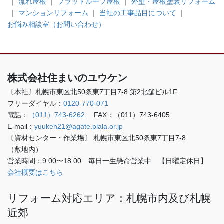
｜
流れ屋根
｜
フラットルーフ屋根
｜
外壁・屋根塗装リフォーム
｜
マンションリフォーム
｜
当社の工事品目について
｜
お悩み相談室（お問い合わせ）
株式会社住まいのユウケン
〔本社〕
札幌市東区北50条東7丁目7-8
第2北舗ビル1F
フリーダイヤル：
0120-770-071
電話：
（011）743-6262
FAX：（011）743-6405
E-mail：
yuuken21@agate.plala.or.jp
〔資材センター・作業場〕
札幌市東区北50条東7丁目7-8
（敷地内）
営業時間：9:00〜18:00 毎日一生懸命営業中 【日曜定休日】
会社概要はこちら
リフォーム対応エリア：札幌市内及び札幌
近郊