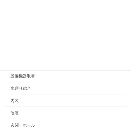
マンション
場所別リフォーム
キッチン
浴室
洗面所
トイレ
設備機器取替
水廻り総合
内装
改装
玄関・ホール